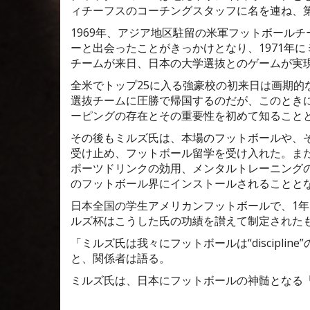
ィチーフスのコーチングスタッフに名を連ね、
1969年、アジア地区駐留の米軍フットボール
ーと出会ったことがきっかけとなり、1971年
チームが来日、日本の大学選抜とのゲームが実
全米でトップ25に入る強豪校の初来日は画期的
選抜チームに圧勝で帰国するのだが、このとき
ーピングの存在とその重要性を初めて知ること
その後もミルズ氏は、本場のフットボールや、
受け止め、フットボール留学を受け入れた。ま
ポーツドリンクの効用、メンタルトレーニング
のフットボール界にインストールされることと
日本全国の学生アメリカンフットボールで、1
ルズ杯はこうした氏の功績を讃えて制定された
「ミルズ氏は我々にフットボールは“discipl
と、関係者は語る。
ミルズ氏は、日本にフットボールの神髄となる