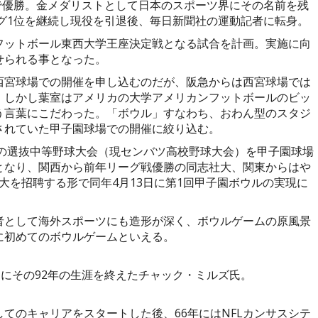
ぎで優勝。金メダリストとして日本のスポーツ界にその名前を残
ング1位を継続し現役を引退後、毎日新聞社の運動記者に転身。
フットボール東西大学王座決定戦となる試合を計画。実施に向
せられる事となった。
西宮球場での開催を申し込むのだが、阪急からは西宮球場では
。しかし葉室はアメリカの大学アメリカンフットボールのビッ
う言葉にこだわった。「ボウル」すなわち、おわん型のスタジ
されていた甲子園球場での開催に絞り込む。
らの選抜中等野球大会（現センバツ高校野球大会）を甲子園球場
となり、関西から前年リーグ戦優勝の同志社大、関東からはや
大を招聘する形で同年4月13日に第1回甲子園ボウルの実現に
者として海外スポーツにも造形が深く、ボウルゲームの原風景
に初めてのボウルゲームといえる。
日にその92年の生涯を終えたチャック・ミルズ氏。
てのキャリアをスタートした後、66年にはNFLカンサスシテ