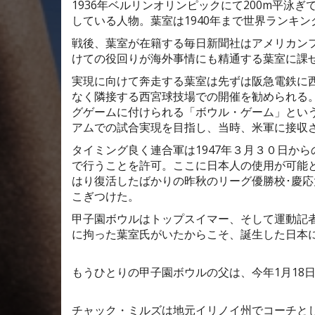
1936年ベルリンオリンピックにて200m平泳
している人物。葉室は1940年まで世界ランキ
戦後、葉室が在籍する毎日新聞社はアメリカン
けての役回りが海外事情にも精通する葉室に課
実現に向けて奔走する葉室は先ずは阪急電鉄に
なく隣接する西宮球技場での開催を勧められる
グゲームに付けられる「ボウル・ゲーム」とい
アムでの試合実現を目指し、当時、米軍に接収
タイミング良く連合軍は1947年３月３０日か
で行うことを許可。ここに日本人の使用が可能
はり復活したばかりの昨秋のリーグ優勝校･慶応
こぎつけた。
甲子園ボウルはトップスイマー、そして運動記
に拘った葉室氏がいたからこそ、誕生した日本
もうひとりの甲子園ボウルの父は、今年1月18
チャック・ミルズは地元イリノイ州でコーチとし