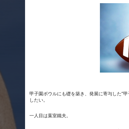
甲子園ボウルにも礎を築き、発展に寄与した”甲
したい。
一人目は葉室鐵夫。