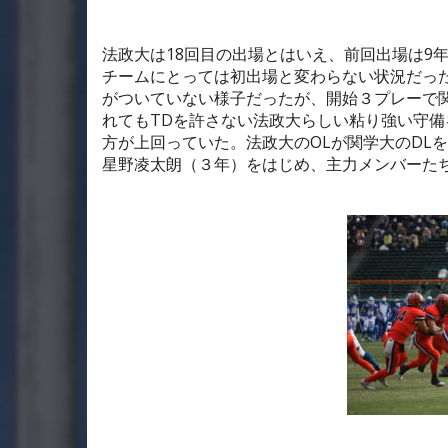
法政大は
18
回目の出場とはいえ、前回出場は
9
チームにとっては初出場と変わらない状況だっ
がついていない様子だったが、開始３プレーで
れても
TD
を許さない法政大らしい粘り強い守備
方が上回っていた。法政大の
OL
が関学大の
DL
を
星野凌太朗（３年）をはじめ、主力メンバーた