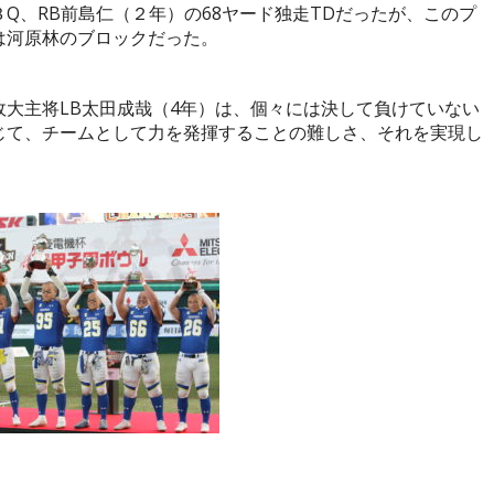
３
Q
、
RB
前島仁（２年）の
68
ヤード独走
TD
だったが、このプ
は河原林のブロックだった。
政大主将
LB
太田成哉（
4
年）は、個々には決して負けていない
じて、チームとして力を発揮することの難しさ、それを実現し