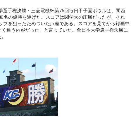
学選手権決勝・三菱電機杯第
76
回毎日甲子園ボウルは、関西
回名の優勝を遂げた。スコアは関学大の圧勝だったが、それ
ップを狙ったためついた点差である。スコアを見てから録画中
たく違う内容だった」と言っていた。全日本大学選手権決勝に
た。