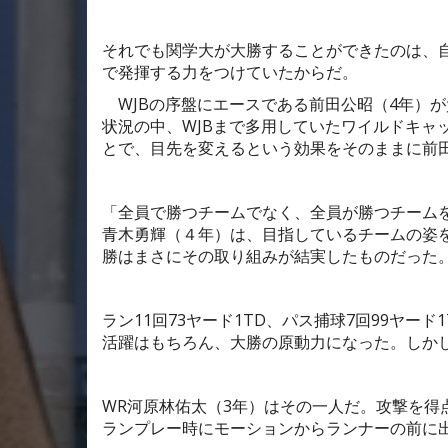
それでも関学大が大勝することができたのは、
で発揮する力をつけていたからだ。
WJB
の序盤にエースである前田公昭（
4
年）が
状況の中、
WJB
まで多用していたワイルドキャ
とで、目先を変えるという効果をそのままに前
「全員で勝つチームでなく、全員が勝つチーム
青木勇輝（４年）は、目指しているチームの姿
勝はまさにその取り組みが結実したものだった
ラン
11
回
73
ヤード
1TD
、パス捕球
7
回
99
ヤード
1
活躍はもちろん、大勝の原動力になった。しか
WR
河原林佑太（
3
年）はその一人だ。攻撃を得
ランプレー時にモーションからランナーの前に