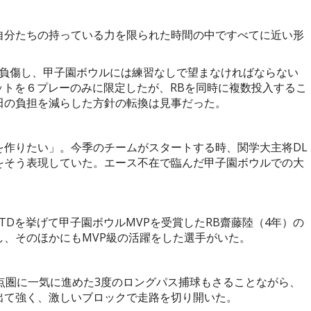
自分たちの持っている力を限られた時間の中ですべてに近い形
負傷し、甲子園ボウルには練習なしで望まなければならない
ットを６プレーのみに限定したが、
RB
を同時に複数投入するこ
田の負担を減らした方針の転換は見事だった。
を作りたい」。今季のチームがスタートする時、関学大主将
DL
をそう表現していた。エース不在で臨んだ甲子園ボウルでの大
。
TD
を挙げて甲子園ボウル
MVP
を受賞した
RB
齋藤陸（
4
年）の
し、そのほかにも
MVP
級の活躍をした選手がいた。
点圏に一気に進めた
3
度のロングパス捕球もさることながら、
出て強く、激しいブロックで走路を切り開いた。