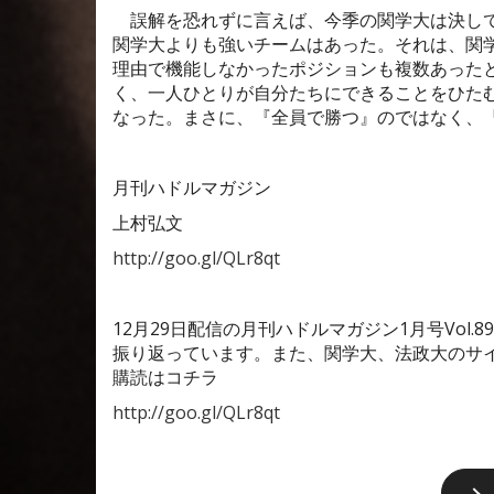
誤解を恐れずに言えば、今季の関学大は決して
関学大よりも強いチームはあった。それは、関
理由で機能しなかったポジションも複数あった
く、一人ひとりが自分たちにできることをひた
なった。まさに、『全員で勝つ』のではなく、
月刊ハドルマガジン
上村弘文
http://goo.gl/QLr8qt
12
月
29
日配信の月刊ハドルマガジン
1
月号
Vol.89
振り返っています。また、関学大、法政大のサ
購読はコチラ
http://goo.gl/QLr8qt