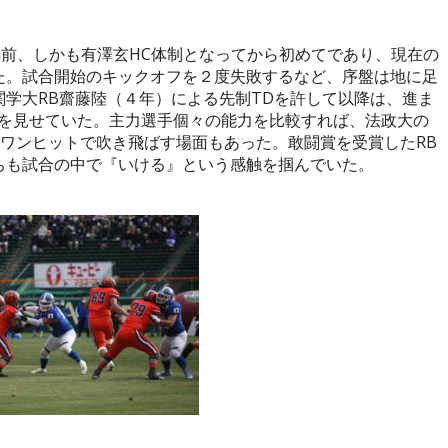
年前、しかも有澤玄
HC
体制となってから初めてであり、現在の
た。試合開始のキックオフを２度失敗するなど、序盤は地に足
関学大
RB
齋藤陸（４年）による先制
TD
を許して以降は、進ま
を見せていた。主力選手個々の能力を比較すれば、法政大の
ワンヒットで吹き飛ばす場面もあった。敢闘賞を受賞した
RB
ちも試合の中で『いける』という感触を掴んでいた。