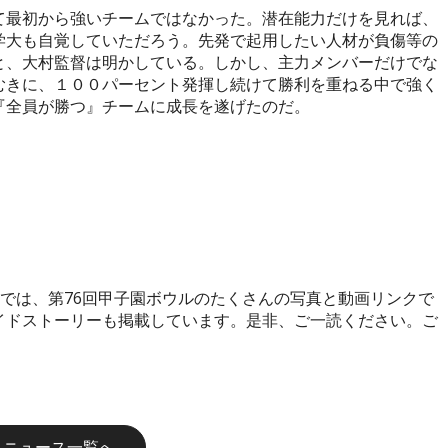
最初から強いチームではなかった。潜在能力だけを見れば、
学大も自覚していただろう。先発で起用したい人材が負傷等の
と、大村監督は明かしている。しかし、主力メンバーだけでな
むきに、１００パーセント発揮し続けて勝利を重ねる中で強く
『全員が勝つ』チームに成長を遂げたのだ。
では、第
76
回甲子園ボウルのたくさんの写真と動画リンクで
イドストーリーも掲載しています。是非、ご一読ください。ご
ニュース一覧へ