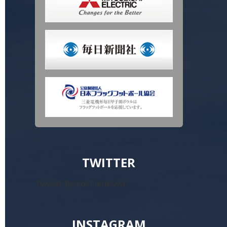
TWITTER
Tweets by koshienbowl
INSTAGRAM