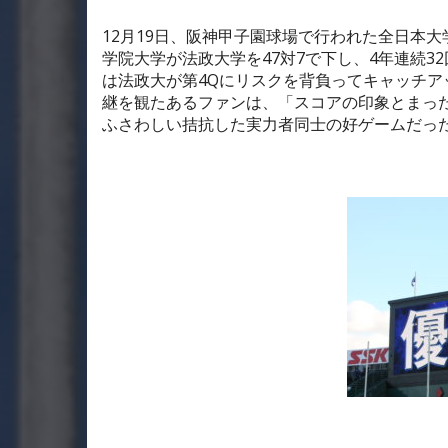
12
月
19
日、阪神甲子園球場で行われた全日本大
学院大学が法政大学を
47
対
7
で下し、
4
年連続
32
は法政大が第
4Q
にリスクを背負ってキャッチア
継を観たあるファンは、「スコアの印象とまっ
ふさわしい拮抗した実力者同士の好ゲームだっ