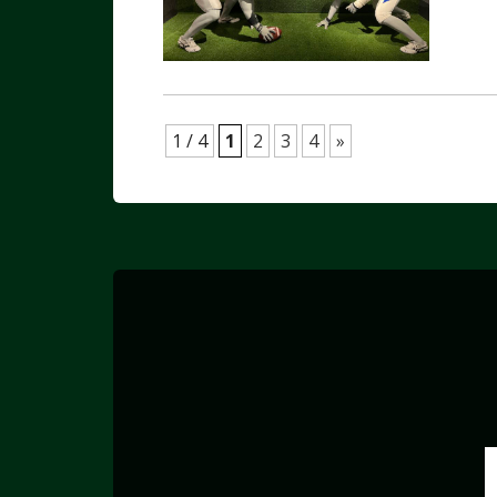
1 / 4
1
2
3
4
»