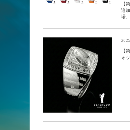
【第
追
場。
2025
【第
ォ