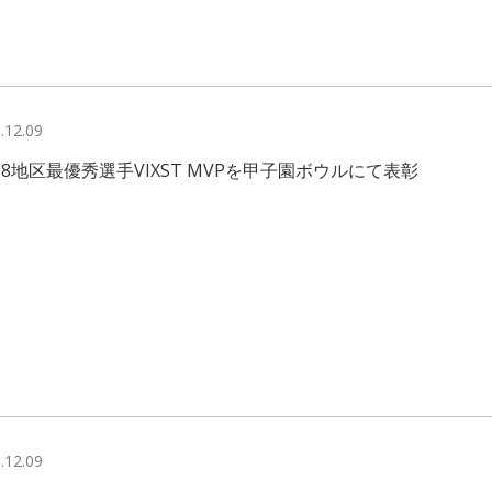
.12.09
8地区最優秀選手VIXST MVPを甲子園ボウルにて表彰
.12.09