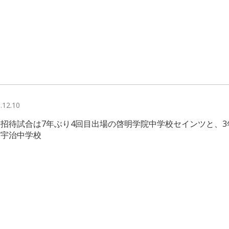
.12.10
招待試合は7年ぶり4回目出場の啓明学院中学校セインツと、3
館宇治中学校