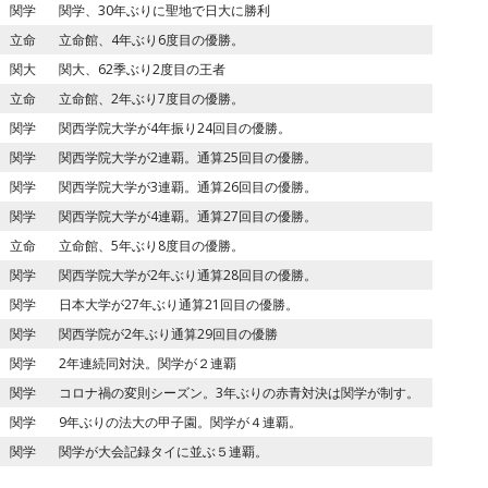
関学
関学、30年ぶりに聖地で日大に勝利
立命
立命館、4年ぶり6度目の優勝。
関大
関大、62季ぶり2度目の王者
立命
立命館、2年ぶり7度目の優勝。
関学
関西学院大学が4年振り24回目の優勝。
関学
関西学院大学が2連覇。通算25回目の優勝。
関学
関西学院大学が3連覇。通算26回目の優勝。
関学
関西学院大学が4連覇。通算27回目の優勝。
立命
立命館、5年ぶり8度目の優勝。
関学
関西学院大学が2年ぶり通算28回目の優勝。
関学
日本大学が27年ぶり通算21回目の優勝。
関学
関西学院が2年ぶり通算29回目の優勝
関学
2年連続同対決。関学が２連覇
関学
コロナ禍の変則シーズン。3年ぶりの赤青対決は関学が制す。
関学
9年ぶりの法大の甲子園。関学が４連覇。
関学
関学が大会記録タイに並ぶ５連覇。