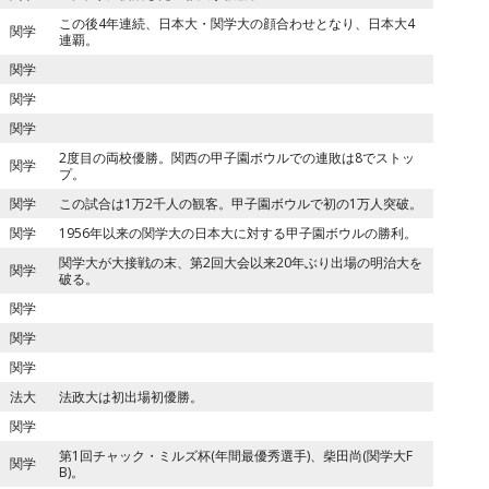
この後4年連続、日本大・関学大の顔合わせとなり、日本大4
関学
連覇。
関学
関学
関学
2度目の両校優勝。関西の甲子園ボウルでの連敗は8でストッ
関学
プ。
関学
この試合は1万2千人の観客。甲子園ボウルで初の1万人突破。
関学
1956年以来の関学大の日本大に対する甲子園ボウルの勝利。
関学大が大接戦の末、第2回大会以来20年ぶり出場の明治大を
関学
破る。
関学
関学
関学
法大
法政大は初出場初優勝。
関学
第1回チャック・ミルズ杯(年間最優秀選手)、柴田尚(関学大F
関学
B)。