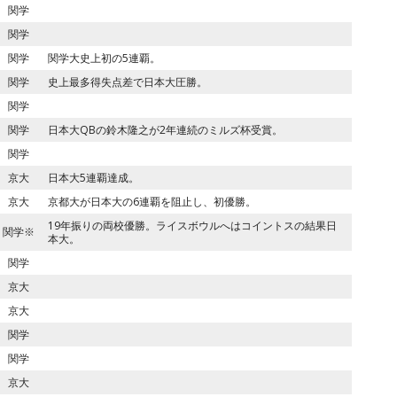
関学
関学
関学
関学大史上初の5連覇。
関学
史上最多得失点差で日本大圧勝。
関学
関学
日本大QBの鈴木隆之が2年連続のミルズ杯受賞。
関学
京大
日本大5連覇達成。
京大
京都大が日本大の6連覇を阻止し、初優勝。
19年振りの両校優勝。ライスボウルへはコイントスの結果日
関学
※
本大。
関学
京大
京大
関学
関学
京大