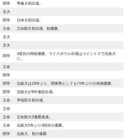
関学
専修大初出場。
京大
関学
日体大初出場。
立命
立命館大初出場、初優勝。
京大
京大
4度目の両校優勝。ライスボウル出場はコイントスで法政大
関学
に。
立命
関学
関学
法政大は28年ぶり、関東勢としても10年ぶりの単独優勝。
関学
法政大が8年連続出場。
立命
早稲田大初出場。
立命
立命
立命館大3連覇達成。
立命
法政大5年ぶり4回目の優勝。
関学
法政大、初の連覇