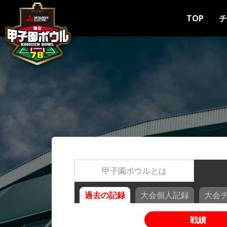
TOP
チ
甲子園ボウルとは
過去の記録
大会個人記録
大会
戦績