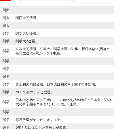
同大
関大
関西大初優勝。
関大
関学
関学大初優勝。
関学
関学大2連覇。
立教大初優勝。立教大－関学大戦でNHK、新日本放送(現在の
関学
毎日放送)の2局がラジオ中継。
関学
関学
関学
関学
史上初の両校優勝。日本大は初の甲子園ボウル出場。
関学
NHKで初のテレビ放送。
日本大が初の単独王者に。この年から3年連続で日本大・関学
関学
大の甲子園ボウルとなり、日大が3連覇。
関学
関学
毎日放送がテレビ・オンエア。
関学
6年ぶりに復活した立教大が優勝。