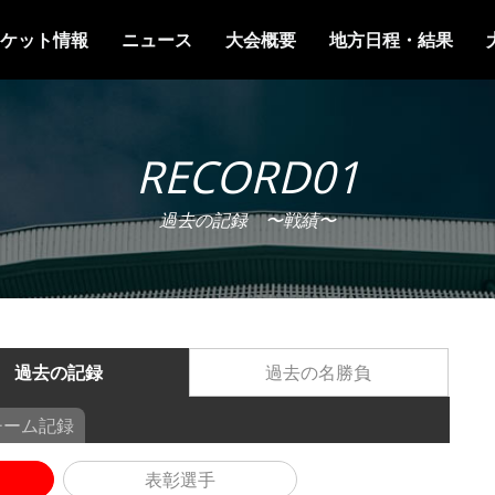
ケット情報
ニュース
大会概要
地方日程・結果
RECORD01
過去の記録 〜戦績〜
過去の記録
過去の名勝負
チーム記録
表彰選手