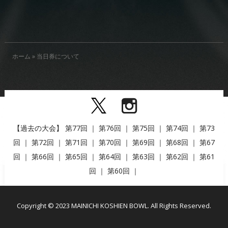
ホーム
»
当日券について
【過去の大会】
第77回
｜
第76回
｜
第75回
｜
第74回
｜
第73
回
｜
第72回
｜
第71回
｜
第70回
｜
第69回
｜
第68回
｜
第67
回
｜
第66回
｜
第65回
｜
第64回
｜
第63回
｜
第62回
｜
第61
回
｜
第60回
｜
Copyright © 2023 MAINICHI KOSHIEN BOWL. All Rights Reserved.