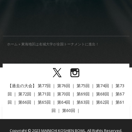
ホーム
»
東海地区は名城大学が全国トーナメントに進出！
【過去の大会】
第77回
｜
第76回
｜
第75回
｜
第74回
｜
第73
回
｜
第72回
｜
第71回
｜
第70回
｜
第69回
｜
第68回
｜
第67
回
｜
第66回
｜
第65回
｜
第64回
｜
第63回
｜
第62回
｜
第61
回
｜
第60回
｜
Copyright © 2023 MAINICHI KOSHIEN BOWL. All Rights Reserved.