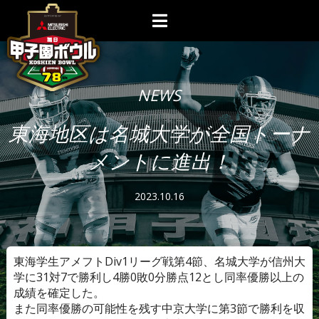
NEWS
東海地区は名城大学が全国トーナ
メントに進出！
2023.10.16
東海学生アメフトDiv1リーグ戦第4節、
名城大学が信州大
学に31対7で勝利し
4勝0敗0分勝点12とし同率優勝以上の
成績を確定した。
また同率優勝の可能性を残す中京大学に第3節で勝利を収