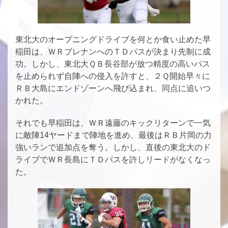
東北大のオープニングドライブを何とか食い止めた早
稲田は、ＷＲブレナンへのＴＤパスが決まり先制に成
功。しかし、東北大ＱＢ長谷部が放つ精度の高いパス
を止められず自陣への侵入を許すと、２Ｑ開始早々に
ＲＢ大島にエンドゾーンへ飛び込まれ、同点に追いつ
かれた。
それでも早稲田は、ＷＲ遠藤のキックリターンで一気
に敵陣14ヤードまで陣地を進め、最後はＲＢ片岡の力
強いランで追加点を奪う。しかし、直後の東北大のド
ライブでＷＲ長島にＴＤパスを許しリードがなくなっ
た。