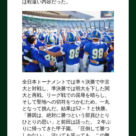
は程遠い内容だった。
全日本トーナメントでは準々決勝で中京
大と対戦し、準決勝では明大を下した関
大と再戦。リーグ戦での屈辱を晴らし、
そして聖地への切符をつかむため、一丸
となって挑んだ。結果は52－７と快勝。
「勝因は、絶対に勝つという部員ひとり
ひとりの思い」と前田は語った。 ２年ぶ
りに帰ってきた甲子園。「圧倒して勝つ
しかない」。泣いても笑っても、この舞