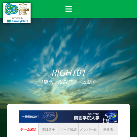
RIGHT01
1塁側 RIGHTチーム紹介
チーム紹介
注目選手
リーグ戦績
メンバー表
星取表