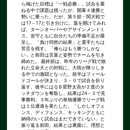
ら掲げた目標は「一戦必勝」。試合を重
ねる中で課題は残ったが、開幕４連勝と
勢いに乗った。だが、第５節・関大戦で
は
17
－
17
と引き分けに。蓋を開けてみれ
ば、ターンオーバーやアサインメントミ
ス、攻守ともに自分たちの準備不足が露
呈し、「負け同然の結果」と選手たちは
苦言を残す。「俺らはもう勝つしかな
い」と前田は言葉と姿勢でチームを引き
締めた。 最終節は、昨年のリーグ戦で敗
れた立命大との対戦に。大雨が降りしき
る中での激闘となった。前半はフィール
ドゴールが決まり、３－０で試合を折り
返す。後半にはＱＢ星野太吾が２度のタ
ッチダウンを奪取し、結果は
24
－３で見
事勝利。３年ぶりの単独優勝でリーグ戦
は１位通過を果たした。「しかしオフェ
ンス、ディフェンス、キッキングともに
納得のいく試合はまだできていない」と
振り返る前田。結果とは裏腹に、理想と