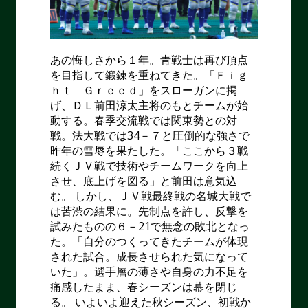
あの悔しさから１年。青戦士は再び頂点
を目指して鍛錬を重ねてきた。「Ｆｉｇ
ｈｔ Ｇｒｅｅｄ」をスローガンに掲
げ、ＤＬ前田涼太主将のもとチームが始
動する。春季交流戦では関東勢との対
戦。法大戦では
34
－７と圧倒的な強さで
昨年の雪辱を果たした。「ここから３戦
続くＪＶ戦で技術やチームワークを向上
させ、底上げを図る」と前田は意気込
む。 しかし、ＪＶ戦最終戦の名城大戦で
は苦渋の結果に。先制点を許し、反撃を
試みたものの６－
21
で無念の敗北となっ
た。「自分のつくってきたチームが体現
された試合。成長させられた気になって
いた」。選手層の薄さや自身の力不足を
痛感したまま、春シーズンは幕を閉じ
る。 いよいよ迎えた秋シーズン、初戦か