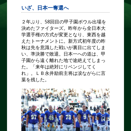
いざ、日本一奪還へ
２年ぶり、
58
回目の甲子園ボウル出場を
決めたファイターズ。昨年から全日本大
学選手権の方式が変更となり、東西を越
えたトーナメントに。新方式初年度の昨
秋は先を意識した戦いが裏目に出てしま
い、準決勝で敗退。日本一への道は、甲
子園から遠く離れた地で途絶えてしまっ
た。「来年は絶対にリベンジしてく
れ」。ＬＢ永井励前主将は涙ながらに言
葉を残した。