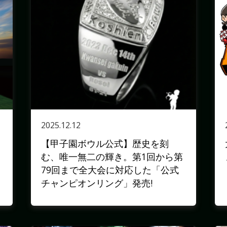
2025.12.12
【甲子園ボウル公式】歴史を刻
む、唯一無二の輝き。第1回から第
79回まで全大会に対応した「公式
チャンピオンリング」発売!