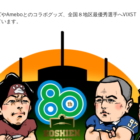
Ameboとのコラボグッズ、全国８地区最優秀選手へVIXST 
ています。