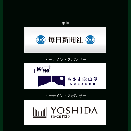
主催
トーナメントスポンサー
トーナメントスポンサー