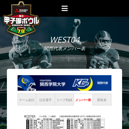
WEST04
関西代表メンバー表
チーム紹介
注目選手
リーグ戦績
メンバー表
星取表