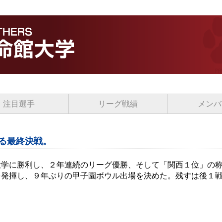
注目選手
リーグ戦績
メンバ
る最終決戦。
大学に勝利し、２年連続のリーグ優勝、そして「関西１位」の
を発揮し、９年ぶりの甲子園ボウル出場を決めた。残すは後１