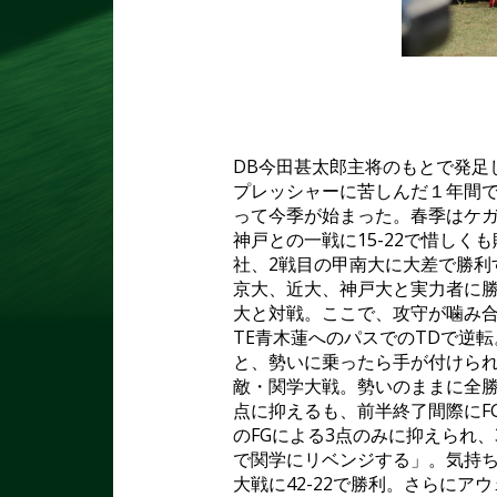
DB今田甚太郎主将のもとで発足
プレッシャーに苦しんだ１年間
って今季が始まった。春季はケガ
神戸との一戦に
15-22
で惜しくも
社、
2
戦目の甲南大に大差で勝利
京大、近大、神戸大と実力者に
大と対戦。ここで、攻守が噛み
TE
青木蓮へのパスでの
TD
で逆転
と、勢いに乗ったら手が付けら
敵・関学大戦。勢いのままに全
点に抑えるも、前半終了間際に
F
の
FG
による
3
点のみに抑えられ、
で関学にリベンジする」。気持
大戦に
42-22
で勝利。さらにアウ