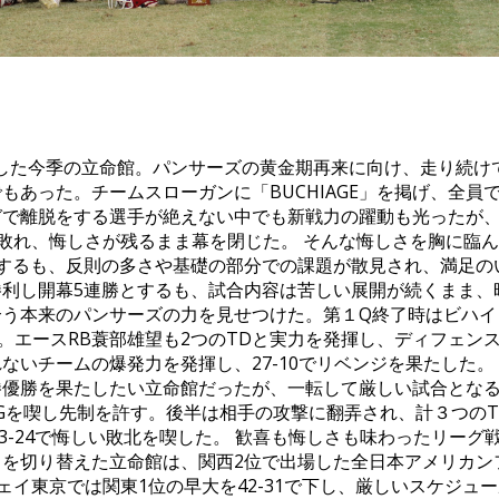
した今季の立命館。パンサーズの黄金期再来に向け、走り続け
でもあった。チームスローガンに「
BUCHIAGE
」を掲げ、全員
で離脱をする選手が絶えない中でも新戦力の躍動も光ったが、
敗れ、悔しさが残るまま幕を閉じた。 そんな悔しさを胸に臨
するも、反則の多さや基礎の部分での課題が散見され、満足の
勝利し開幕
5
連勝とするも、試合内容は苦しい展開が続くまま、
合う本来のパンサーズの力を見せつけた。第１
Q
終了時はビハイ
。エース
RB
蓑部雄望も
2
つの
TD
と実力を発揮し、ディフェン
れないチームの爆発力を発揮し、
27-10
でリベンジを果たした。
勝優勝を果たしたい立命館だったが、一転して厳しい試合とな
G
を喫し先制を許す。後半は相手の攻撃に翻弄され、計３つの
3-24
で悔しい敗北を喫した。 歓喜も悔しさも味わったリーグ
ちを切り替えた立命館は、関西
2
位で出場した全日本アメリカン
ェイ東京では関東
1
位の早大を
42-31
で下し、厳しいスケジュー