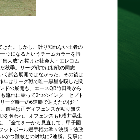
てきた。しかし、計り知れない王者の
で一つになるというチームカラーを持
“集大成”と掲げた社会人・エレコム
んだ秋季。リーグ戦では初戦の同志
いく試合展開ではなかった。その後は
昨年はリーグ戦で唯一黒星を喫した関
ンドの展開も、エース
QB
竹田剛から
スも流れに乗って
2
つのインターセプト
リーグ唯一の
6
連勝で迎えたのは宿
る。前半は両ディフェンスが粘り無失
TD
を奪われ、オフェンスも
K
横井晃生
戦。「全てを一から見直して、甲子園
フットボール選手権の準々決勝・法政
ルかつ難敵との対戦に
2
連勝。見事に