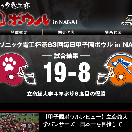
【甲子園ボウルレビュー】立命館大
学パンサーズ、日本一を目指して